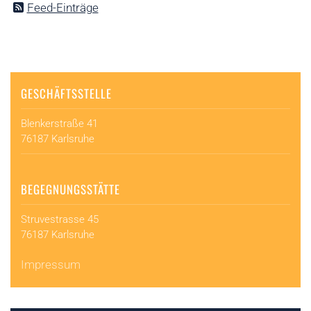
Feed-Einträge
GESCHÄFTSSTELLE
Blenkerstraße 41
76187 Karlsruhe
BEGEGNUNGSSTÄTTE
Struvestrasse 45
76187 Karlsruhe
Impressum